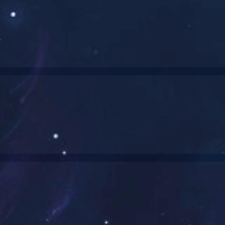
开云官方
核心技术研究始自2
备核心技术攻关，
方案。
More