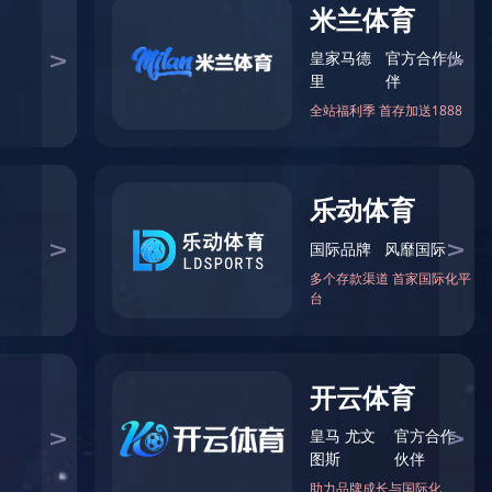
在线入口
007年，从技术协议实现，到协议芯片、协议测试设
自主研制开发全套国产配套元器件，形成系统级解决