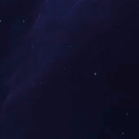
力建设咨询服务，满
More
嵌入式计