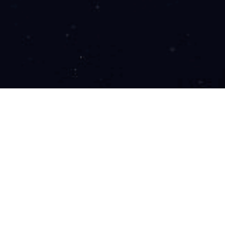
科谷一街8号院6号楼6-8层 14层
入口
|
华体会官方网页版
|
华体会官方端网站登录入口
|
米兰官方