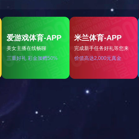
TSN系列
实现供应链国产化
交通、智慧能源等领