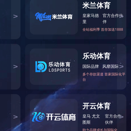
仪
，作为网络监控节点监听并存储FC-AE网络信息，方便
和分析。
更多资料下载