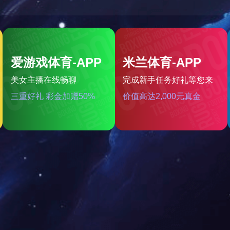
工作，支持离线分析数据；
ps光口速率可配置，非标速率支持定制；
、Payload、CRC、EOF等字段，支持FC数据帧数据显示区
ARINC818等协议。以消息为单位完成FC-AE-1553、FC-AE-A