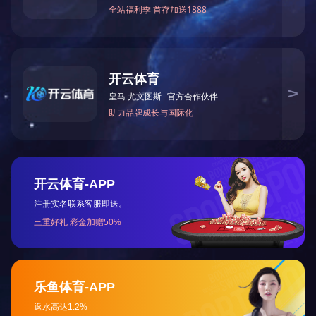
射频通道数
标配2收2发，可扩展
频段范围
标配75MHz~6GHz，可扩展
AGC范围
标配60dB
存储容量
标配4TB
信号体制
标配BPSK/QPSK/8PSK/MSK
标配RS、卷积码，可扩展TPC码、Turbo
编译码
码、LDPC码
配6U CPCI/VPX，支持标准上架式机箱
架构
或便携式机箱