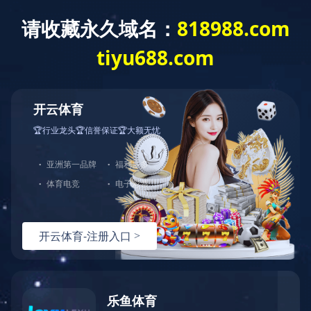
当前位置：
网站首页
>>
产品中心
>>
数据链
>>
产品详情