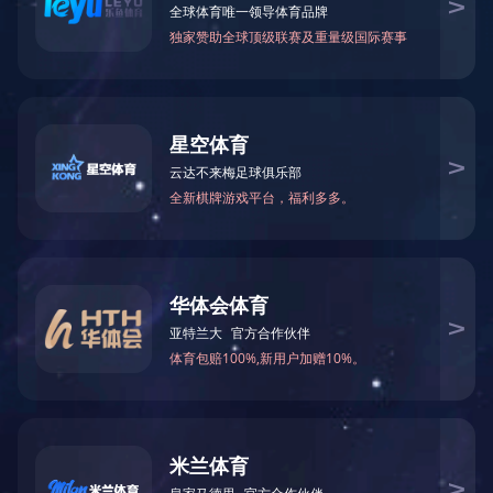
播，上行分时复用的数据传输机制。
本系统所用设备简单，故障容易隔离，布线方便，为用户提供
低功耗、高带宽、低延迟、高可靠的光纤数据传输服务，面向中
小规模的组网需求，适合于测控网络应用。
·
网络拓扑结构：双总线冗余结构，双总线互为热备份；
·
网络支持用户根据系统需求通过消息排布对网络节点进行带宽
分配；
·
网络传输速率：1.0625/2.125/2.5/4.25Gbps；
-12
·
误码率：不大于10
；
·
差错控制策略：支持网络连接异常自动切换；
·
通过桥连接设备支持1553B设备接入网络并正常通信。
下载