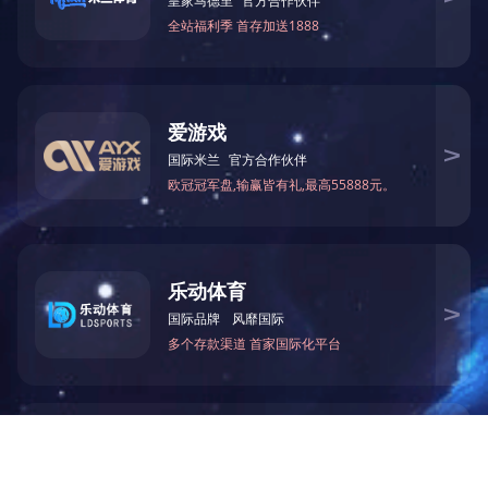
联系电话：
010-67807929
销售热线：
13070195153
客服热线：
400-619-1976
技术支持：
zhangshuhan@tasson.cn
公司地址：
北京市北京经济技术开发区科谷一街8号院6号楼6-8层 14
层
开云手机站官方版在线登入
|
开云真人「集团」官方网站
|
华体
会平台
|
米兰体育网页版
|
开云体云app登录入口
|
开云app登录
2019Copyright All Rights Reserved Beijing Tasson Technology Ltd
京