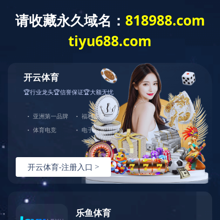
当前位置：
网站首页
>>
产品中心
>>
FC板卡
>>
产品详情