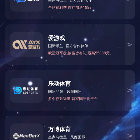
产品特性
· 8/16个交换端口，支持光口或电口可选；
· 1.0625Gbps、2.125Gbps和4.25Gbps速率可配置；
· 支持满端口无阻塞数据转发；
· 具备串口/以太网配置和状态查询接口；
· 支持端口监控过滤、端口配置，支持端口信息统计；
· 支持单播、组播和广播功能，支持交换机级联；
· 支持时钟同步协议。
产品规格
交换端口数
8/16个，光口或电口可选
端口速率
1.0625/2.125/4.25Gbps，可配置
支持服务类